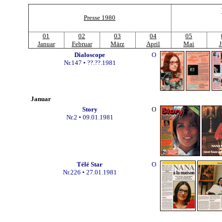
Presse 1980
01
02
03
04
05
Januar
Februar
März
April
Mai
J
Dialoscope
O
Nr.147 • ??.??.1981
Januar
Story
O
Nr.2 • 09.01.1981
Télé Star
O
Nr.226 • 27.01.1981