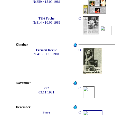
Nr.259 • 15.09.1981
Télé Poche
C
Nr.814 • 16.09.1981
Oktober
Freizeit Revue
O
Nr.41 • 01.10.1981
November
???
C
03.11.1981
Dezember
Story
C