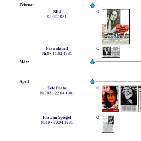
Februar
Bild
O
05.02.1981
Frau aktuell
C
Nr.8 • 11.02.1981
März
April
Tele Poche
O
Nr.793 • 22.04.1981
Frau im Spiegel
O
Nr.19 • 30.04.1981