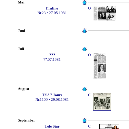
Mai
Praline
O
Nr.23 • 27.05.1981
Juni
Juli
???
O
??.07.1981
August
Télé 7 Jours
C
Nr.1109 • 29.08.1981
September
Télé Star
C