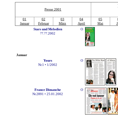
Presse 2001
01
02
03
04
05
Januar
Februar
März
April
Mai
J
Stars und Melodien
O
??.??.2002
Januar
Yours
O
Nr.1 • 1/2002
France Dimanche
O
Nr.2891 • 25.01.2002