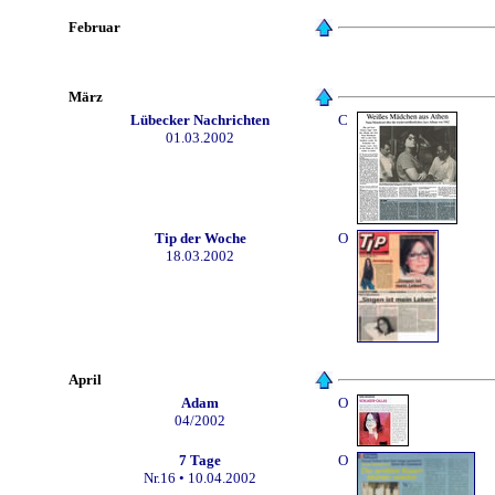
Februar
März
Lübecker Nachrichten
C
01.03.2002
Tip der Woche
O
18.03.2002
April
Adam
O
04/2002
7 Tage
O
Nr.16 • 10.04.2002