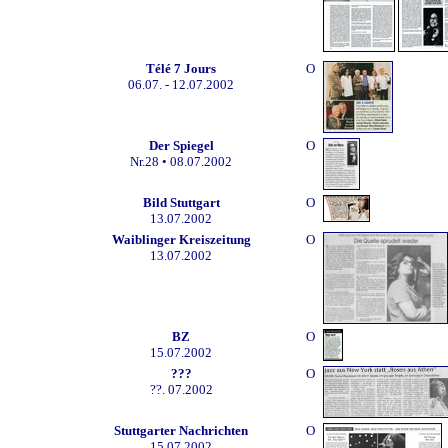
Télé 7 Jours
O
06.07. - 12.07.2002
Der Spiegel
O
Nr.28 • 08.07.2002
Bild Stuttgart
O
13.07.2002
Waiblinger Kreiszeitung
O
13.07.2002
B
Z
O
15.07.2002
???
O
??. 07.2002
Stuttgarter Nachrichten
O
15.07.2002