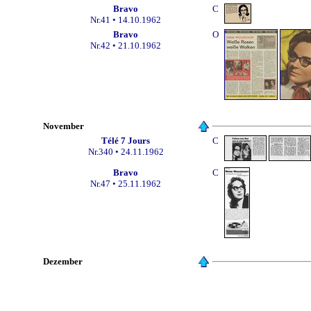
Bravo
C
Nr.4
1
• 14.10.1962
Bravo
O
Nr.42
• 21.10.1962
November
Télé 7 Jours
C
Nr.
340 • 24.11.1962
Bravo
C
Nr.4
7 • 25.11.1962
Dezember