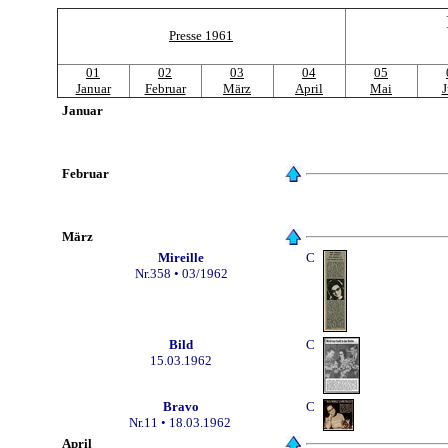
Presse 1961
01
02
03
04
05
Januar
Februar
März
April
Mai
J
Januar
Februar
März
Mireille
C
Nr.
358
• 03/1962
B
ild
C
15.03.1962
Bravo
C
Nr.11
• 18.03.1962
April