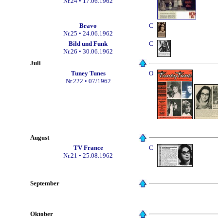
Nr.24
• 17.06.1962
Bravo
C
Nr.25 • 24.06.1962
Bild und Funk
C
Nr.26 • 30.06.1962
Juli
Tuney Tunes
O
Nr.222 • 07/1962
August
TV France
C
Nr.21
•
25.08.1962
September
Oktober