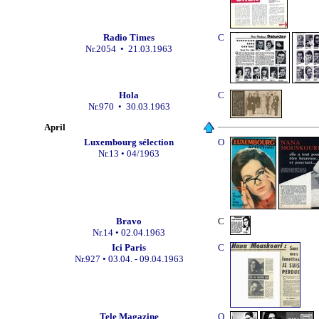
Radio Times
C
Nr.
2054
• 21.03.1963
Hola
C
Nr.970
• 30.03.1963
April
Luxembourg sélection
O
Nr.13 •
04/1963
Bravo
C
Nr.14 •
02.04.1963
Ici Paris
C
Nr.927 •
03.04. - 09.04.1963
Tele Magazine
O