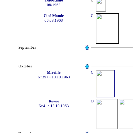
Tél
é-Radio
C
08/1963
Ciné Monde
C
06.08.1963
September
Oktober
Mireille
C
Nr.397 •
10.10.1963
Revue
O
Nr.41 •
13.10.1963