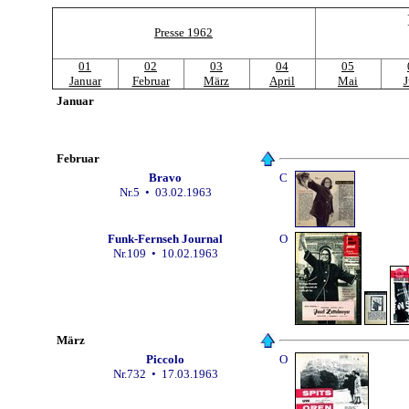
Presse 1962
01
02
03
04
05
Januar
Februar
März
April
Mai
J
Januar
Februar
Bravo
C
Nr.
5 • 03.02.1963
Funk-Fernseh Journal
O
Nr.
109 • 10.02.1963
März
Piccolo
O
Nr.
732 • 17.03.1963