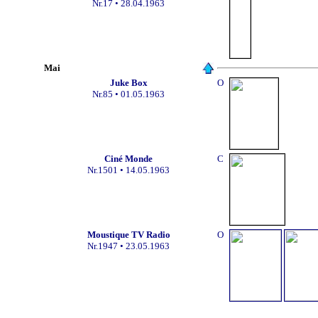
Nr.17
• 28.04.1963
Mai
Juke Box
O
Nr.85 •
01.05.1963
Ciné Monde
C
Nr.1501 •
14
.05.1963
Moustique TV Radio
O
Nr.1947 •
23.05.1963