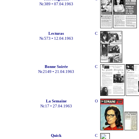
Nr.389 • 07.04.1963
L
ecturas
C
Nr.
573
• 12.04.1963
Bonne Soirée
C
Nr.2149
• 21.04.1963
La Semaine
O
Nr.17
• 27.04.1963
Quick
C